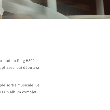
nco-haïtien King H509
rs phases, qui débutera
le sortie musicale. Le
uis un album complet,