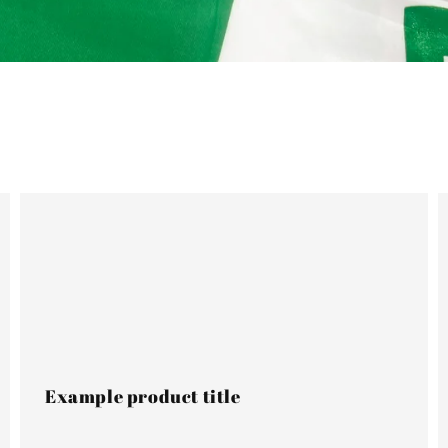
Example
E
product
p
title
t
Example product title