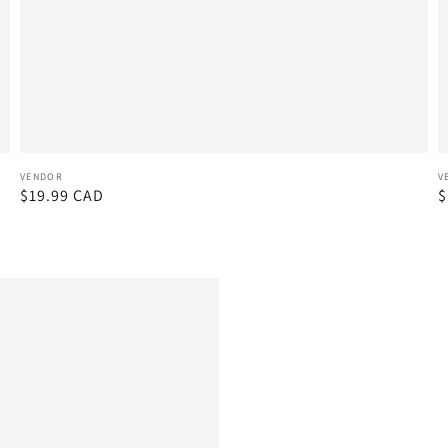
Vendor:
V
VENDOR
V
Regular
$19.99 CAD
R
$
price
p