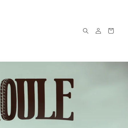
Log
Cart
in