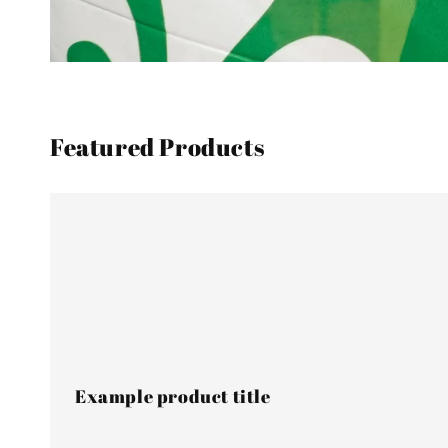
Featured Products
Example
product
title
Example product title