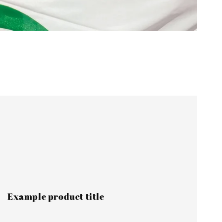
xample
roduct
itle
Example product title