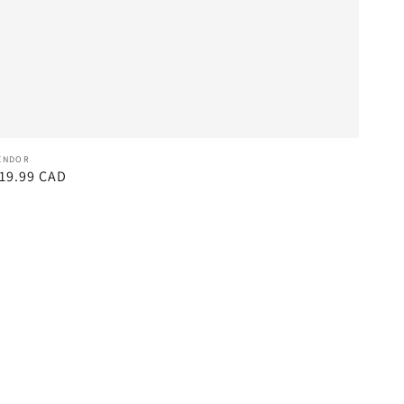
endor:
ENDOR
egular
19.99 CAD
rice